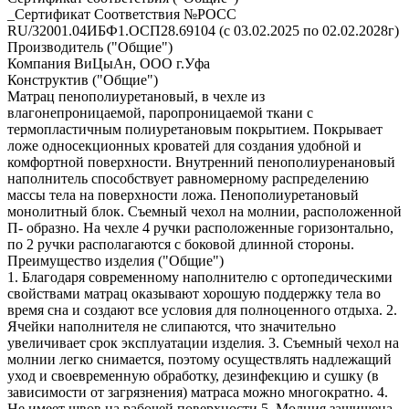
_Сертификат Соответствия №РОСС
RU/32001.04ИБФ1.ОСП28.69104 (с 03.02.2025 по 02.02.2028г)
Производитель ("Общие")
Компания ВиЦыАн, ООО г.Уфа
Конструктив ("Общие")
Матрац пенополиуретановый, в чехле из
влагонепроницаемой, паропроницаемой ткани с
термопластичным полиуретановым покрытием. Покрывает
ложе односекционных кроватей для создания удобной и
комфортной поверхности. Внутренний пенополиуренановый
наполнитель способствует равномерному распределению
массы тела на поверхности ложа. Пенополиуретановый
монолитный блок. Съемный чехол на молнии, расположенной
П- образно. На чехле 4 ручки расположенные горизонтально,
по 2 ручки располагаются с боковой длинной стороны.
Преимущество изделия ("Общие")
1. Благодаря современному наполнителю с ортопедическими
свойствами матрац оказывают хорошую поддержку тела во
время сна и создают все условия для полноценного отдыха. 2.
Ячейки наполнителя не слипаются, что значительно
увеличивает срок эксплуатации изделия. 3. Съемный чехол на
молнии легко снимается, поэтому осуществлять надлежащий
уход и своевременную обработку, дезинфекцию и сушку (в
зависимости от загрязнения) матраса можно многократно. 4.
Не имеет швов на рабочей поверхности 5. Молния защищена